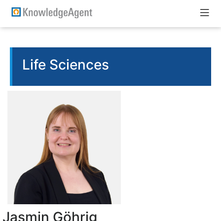
Life Sciences
Jasmin Göhrig